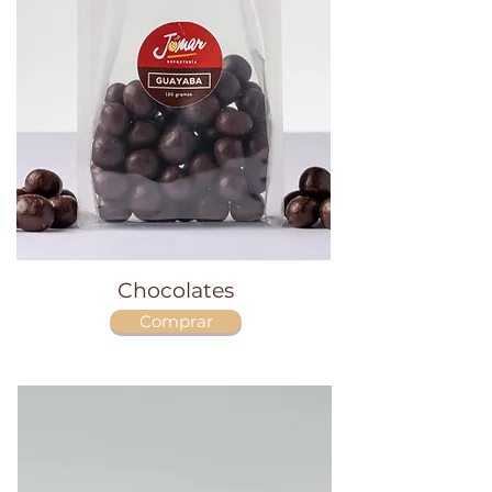
Chocolates
Comprar