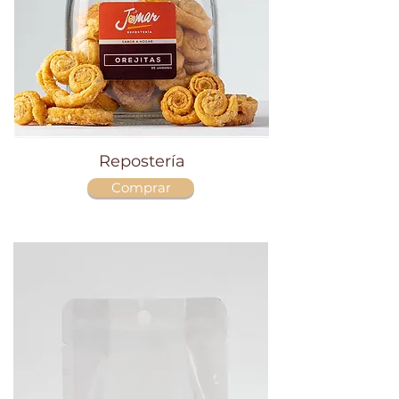
Repostería
Comprar