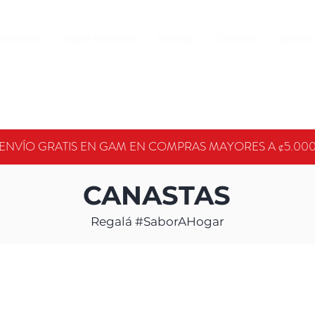
roductos
Sobre Nosotros
Recetas
Contacto
Envíos
ENVÍO GRATIS EN GAM EN COMPRAS MAYORES A ¢5.00
CANASTAS
Regalá #SaborAHogar