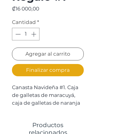
Precio
₡16 000,00
Cantidad
*
Agregar al carrito
Finalizar compra
Canasta Navideña #1. Caja
de galletas de maracuyá,
caja de galletas de naranja
moca, chocolates de
guayaba. Los productos
Productos
vienen en una caja de
relacionados
madera envueltos en